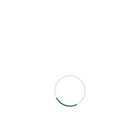
6ta Sesión Académica Mensual 2026
5ta Sesión Académica Mensual 2026
4ta Sesión Académica Mensual 2026
Categorías
Analysis
1
Comunicados
10
Eventos
1