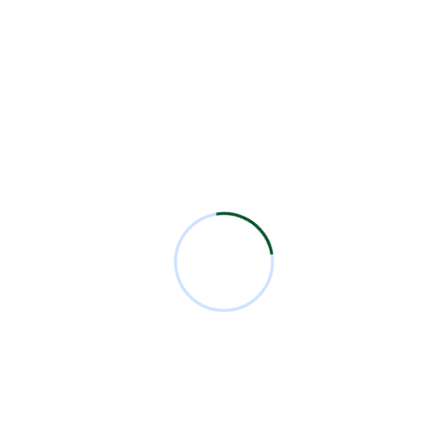
Comunicados
10
Eventos
1
Firewall
1
IT Solutions
1
Otros Eventos
4
Residentes
23
Security
2
Sesiones Mensuales
71
Technology
1