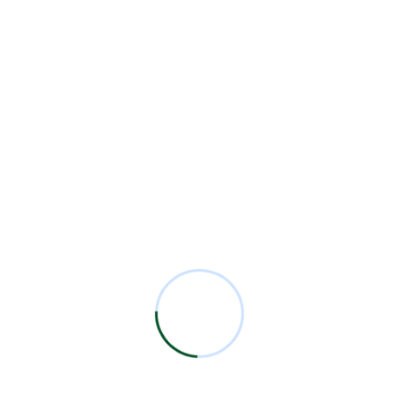
Entradas Recientes
8va Sesión Académica Mensual 2026
7ma Sesión Académica Mensual 2026
6ta Sesión Académica Mensual 2026
5ta Sesión Académica Mensual 2026
4ta Sesión Académica Mensual 2026