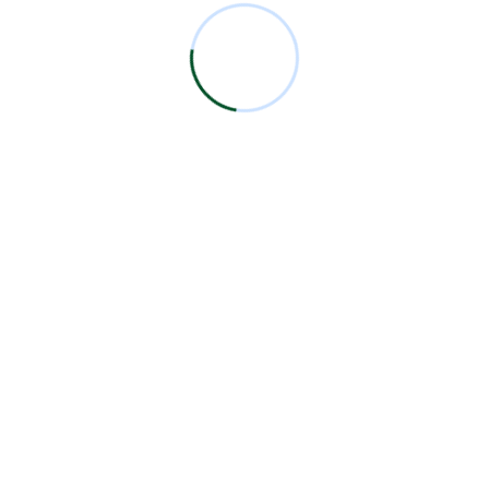
regresando a las sesionespresenciales hasta […]
Read More
Marzo 17 2020
Administrador
XX Seminario 2020 se Pospone ante
COVID19
Ciudad de México a 17 de Marzo de 2020 Estimado
Socio y Amigo: Por medio de la presente hago de tu
conocimiento, en atención a los sucesos
sanitariosque se están presentando a nivel mundial
por el Coronavirus (COVID-19) y por lasinquietudes