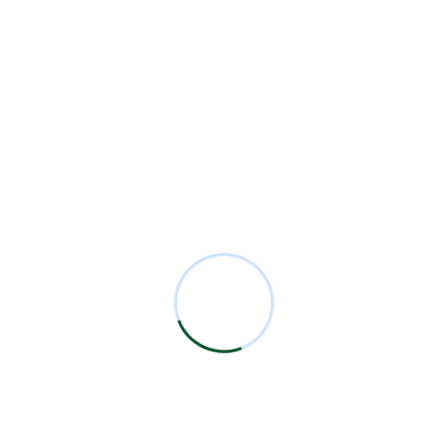
6ta Sesión Académica Mensual 2026
5ta Sesión Académica Mensual 2026
4ta Sesión Académica Mensual 2026
Categorías
Analysis
1
Comunicados
10
Eventos
1