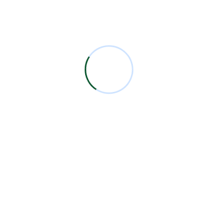
Sugerencias en Práctica ante el
COVID19
Ciudad de México a, 20 de marzo de 2020. Estimado
Socio y Amigo:Por medio de la presente, y en
relación a la pandemia a la que nos
estamosenfrentando, tomando en consideración las
numerosas muertes que se hanpresentado a nivel
mundial y sabedores de que el control de la misma no
se prevéa corto plazo, nos […]
Read More