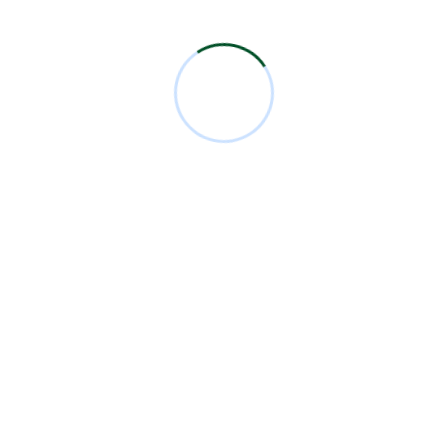
7ma Sesión Académica Mensual 2026
6ta Sesión Académica Mensual 2026
5ta Sesión Académica Mensual 2026
4ta Sesión Académica Mensual 2026
Categorías
Analysis
1
Comunicados
10