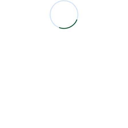
IMIEM, Universidad Autónoma del Estado de México.
Diplomado en Administración de Hospitales, UVM.
Exjefe de Servicio de Anestesiología, Hospital para el
Niño IMIEM. […]
Read More