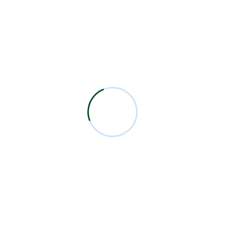
odontólogo
Next Post
024
9na Sesión Académica Mensual 2024