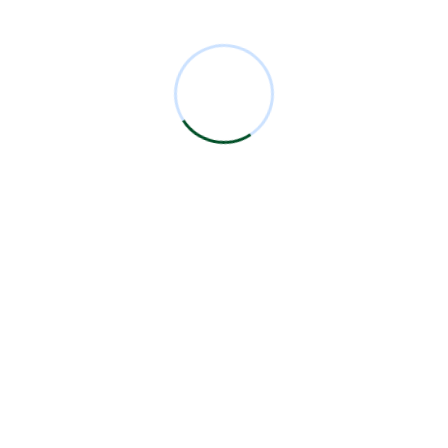
Comentarios Recientes
Miguel Bermejo
en
Acudir con un Cirujano
Certificado
Antonio García Rodríguez
en
Acudir con un
Cirujano Certificado
Miguel Bermejo
en
Acudir con un Cirujano
Certificado
Miguel Bermejo
en
Acudir con un Cirujano
Certificado
Alma Patricia Carrillo Ortega
en
Acudir con un
Cirujano Certificado