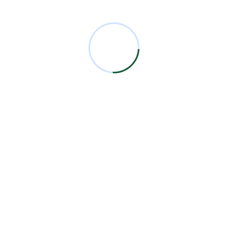
Comentarios Recientes
Miguel Bermejo
en
Acudir con un Cirujano
Certificado
Antonio García Rodríguez
en
Acudir con un
Cirujano Certificado
Miguel Bermejo
en
Acudir con un Cirujano
Certificado
Miguel Bermejo
en
Acudir con un Cirujano
Certificado
Alma Patricia Carrillo Ortega
en
Acudir con un
Cirujano Certificado