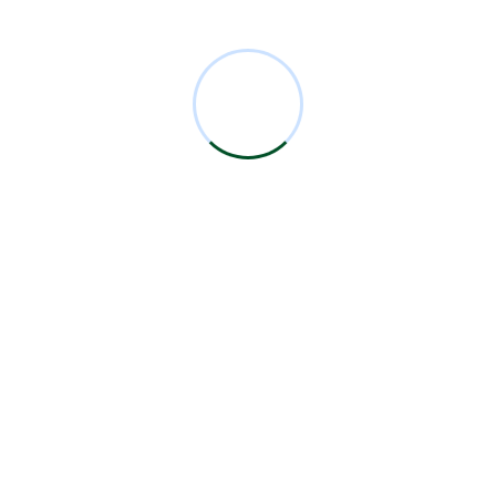
Comentarios Recientes
Miguel Bermejo
en
Acudir con un Cirujano
Certificado
Antonio García Rodríguez
en
Acudir con un
Cirujano Certificado
Miguel Bermejo
en
Acudir con un Cirujano
Certificado
Miguel Bermejo
en
Acudir con un Cirujano
Certificado
Alma Patricia Carrillo Ortega
en
Acudir con un
Cirujano Certificado