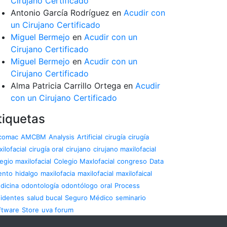
Cirujano Certificado
Antonio García Rodríguez
en
Acudir con
un Cirujano Certificado
Miguel Bermejo
en
Acudir con un
Cirujano Certificado
Miguel Bermejo
en
Acudir con un
Cirujano Certificado
Alma Patricia Carrillo Ortega
en
Acudir
con un Cirujano Certificado
tiquetas
comac
AMCBM
Analysis
Artificial
cirugía
cirugía
ilofacial
cirugía oral
cirujano
cirujano maxilofacial
egio maxilofacial
Colegio Maxlofacial
congreso
Data
ento
hidalgo
maxilofacia
maxilofacial
maxilofaical
dicina
odontología
odontólogo
oral
Process
sidentes
salud bucal
Seguro Médico
seminario
ftware
Store
uva forum