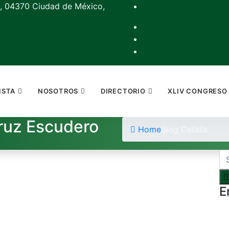
, 04370 Ciudad de México,
ISTA
NOSOTROS
DIRECTORIO
XLIV CONGRESO
ruz Escudero
Home
Blog Details
E