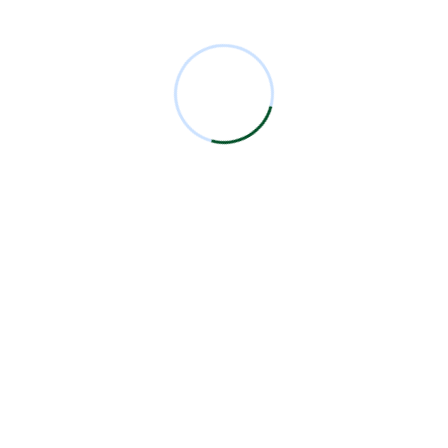
Comentarios Recientes
Miguel Bermejo
en
Acudir con un Cirujano
Certificado
Antonio García Rodríguez
en
Acudir con un
Cirujano Certificado
Miguel Bermejo
en
Acudir con un Cirujano
Certificado
Miguel Bermejo
en
Acudir con un Cirujano
Certificado
Alma Patricia Carrillo Ortega
en
Acudir con un
Cirujano Certificado