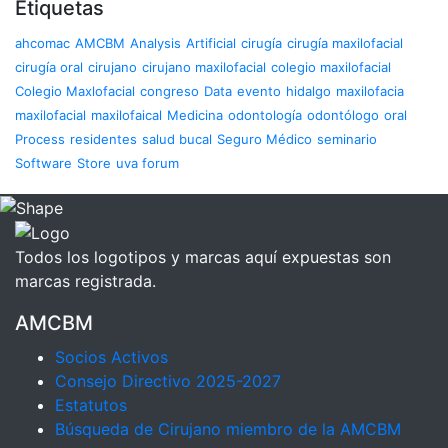
Etiquetas
ahcomac
AMCBM
Analysis
Artificial
cirugía
cirugía maxilofacial
cirugía oral
cirujano
cirujano maxilofacial
colegio maxilofacial
Colegio Maxlofacial
congreso
Data
evento
hidalgo
maxilofacia
maxilofacial
maxilofaical
Medicina
odontología
odontólogo
oral
Process
residentes
salud bucal
Seguro Médico
seminario
Software
Store
uva forum
Todos los logotipos y marcas aquí expuestas son
marcas registrada.
AMCBM
Socios Activos
Consejo Directivo 2025-2027
Estatutos
Búsqueda de Cirujano miembro de la AMCBM