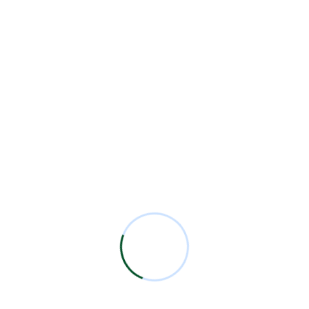
Otros Eventos
4
Residentes
23
Security
2
Sesiones Mensuales
71
Technology
1
Comentarios Recientes
Miguel Bermejo
en
Acudir con un Cirujano
Certificado