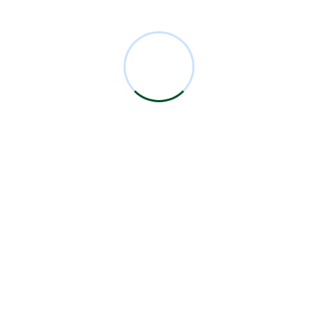
Comentarios Recientes
Miguel Bermejo
en
Acudir con un Cirujano
Certificado
Antonio García Rodríguez
en
Acudir con un
Cirujano Certificado
Miguel Bermejo
en
Acudir con un Cirujano
Certificado
Miguel Bermejo
en
Acudir con un Cirujano
Certificado
Alma Patricia Carrillo Ortega
en
Acudir con un
Cirujano Certificado