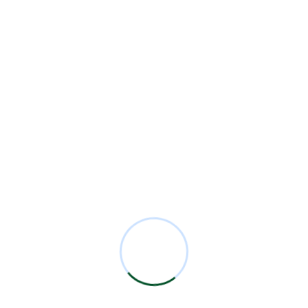
4ta Sesión Académica Mensual 2026
Categorías
Analysis
1
Comunicados
10
Eventos
1
Firewall
1
IT Solutions
1