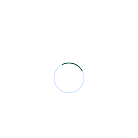
5ta Sesión Académica Mensual 2026
4ta Sesión Académica Mensual 2026
Categorías
Analysis
1
Comunicados
10
Eventos
1
Firewall
1
IT Solutions
1