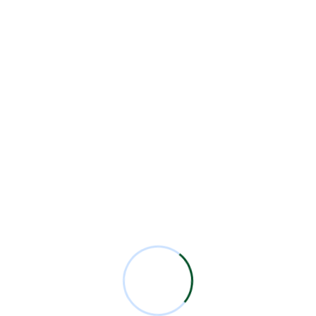
Sesiones Mensuales
71
Technology
1
Comentarios Recientes
Miguel Bermejo
en
Acudir con un Cirujano
Certificado
Antonio García Rodríguez
en
Acudir con un
Cirujano Certificado
Miguel Bermejo
en
Acudir con un Cirujano
Certificado