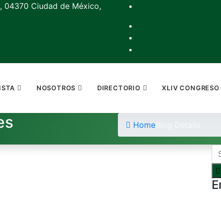
, 04370 Ciudad de México,
ISTA
NOSOTROS
DIRECTORIO
XLIV CONGRESO
es
Home
Blog Details
E