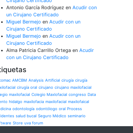
Cirujano Certificado
Antonio García Rodríguez
en
Acudir con
un Cirujano Certificado
Miguel Bermejo
en
Acudir con un
Cirujano Certificado
Miguel Bermejo
en
Acudir con un
Cirujano Certificado
Alma Patricia Carrillo Ortega
en
Acudir
con un Cirujano Certificado
tiquetas
comac
AMCBM
Analysis
Artificial
cirugía
cirugía
ilofacial
cirugía oral
cirujano
cirujano maxilofacial
egio maxilofacial
Colegio Maxlofacial
congreso
Data
ento
hidalgo
maxilofacia
maxilofacial
maxilofaical
dicina
odontología
odontólogo
oral
Process
sidentes
salud bucal
Seguro Médico
seminario
ftware
Store
uva forum