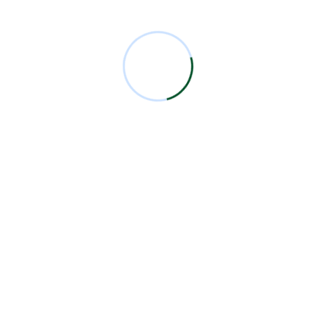
Comentarios Recientes
Miguel Bermejo
en
Acudir con un Cirujano
Certificado
Antonio García Rodríguez
en
Acudir con un
Cirujano Certificado
Miguel Bermejo
en
Acudir con un Cirujano
Certificado
Miguel Bermejo
en
Acudir con un Cirujano
Certificado
Alma Patricia Carrillo Ortega
en
Acudir con un
Cirujano Certificado