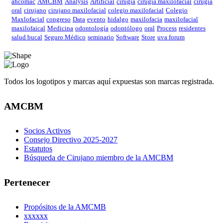
ahcomac
AMCBM
Analysis
Artificial
cirugía
cirugía maxilofacial
cirugía
oral
cirujano
cirujano maxilofacial
colegio maxilofacial
Colegio
Maxlofacial
congreso
Data
evento
hidalgo
maxilofacia
maxilofacial
maxilofaical
Medicina
odontología
odontólogo
oral
Process
residentes
salud bucal
Seguro Médico
seminario
Software
Store
uva forum
Todos los logotipos y marcas aquí expuestas son marcas registrada.
AMCBM
Socios Activos
Consejo Directivo 2025-2027
Estatutos
Búsqueda de Cirujano miembro de la AMCBM
Pertenecer
Propósitos de la AMCMB
xxxxxx