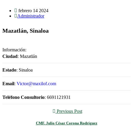
febrero 14 2024
Administrador
Mazatlán, Sinaloa
Información:
Ciudad
: Mazatlán
Estado
: Sinaloa
Email
:
Victor@maxilof.com
Teléfono Consultorio
: 6691121931
Previous Post
CMF. Julio César Corona Rodríguez