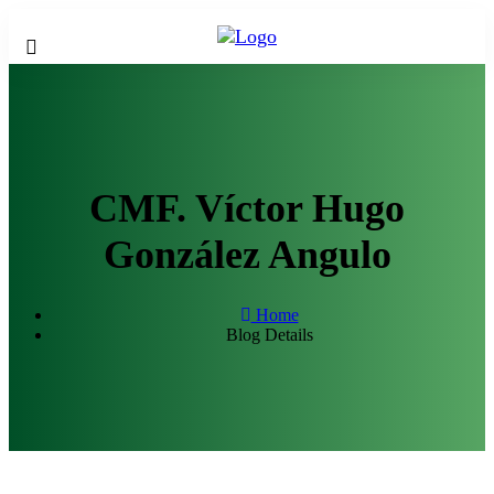
CMF. Víctor Hugo
González Angulo
Home
Blog Details