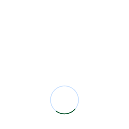
Residentes
23
Security
2
Sesiones Mensuales
71
Technology
1
Comentarios Recientes
Miguel Bermejo
en
Acudir con un Cirujano
Certificado
Antonio García Rodríguez
en
Acudir con un