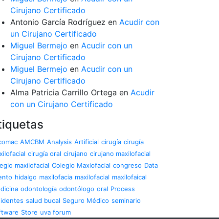
Cirujano Certificado
Antonio García Rodríguez
en
Acudir con
un Cirujano Certificado
Miguel Bermejo
en
Acudir con un
Cirujano Certificado
Miguel Bermejo
en
Acudir con un
Cirujano Certificado
Alma Patricia Carrillo Ortega
en
Acudir
con un Cirujano Certificado
tiquetas
comac
AMCBM
Analysis
Artificial
cirugía
cirugía
ilofacial
cirugía oral
cirujano
cirujano maxilofacial
egio maxilofacial
Colegio Maxlofacial
congreso
Data
ento
hidalgo
maxilofacia
maxilofacial
maxilofaical
dicina
odontología
odontólogo
oral
Process
sidentes
salud bucal
Seguro Médico
seminario
ftware
Store
uva forum