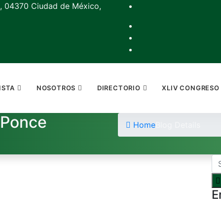
, 04370 Ciudad de México,
ISTA
NOSOTROS
DIRECTORIO
XLIV CONGRESO
 Ponce
Home
Blog Details
E