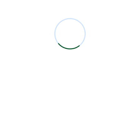
Comentarios Recientes
Miguel Bermejo
en
Acudir con un Cirujano
Certificado
Antonio García Rodríguez
en
Acudir con un
Cirujano Certificado
Miguel Bermejo
en
Acudir con un Cirujano
Certificado
Miguel Bermejo
en
Acudir con un Cirujano
Certificado
Alma Patricia Carrillo Ortega
en
Acudir con un
Cirujano Certificado