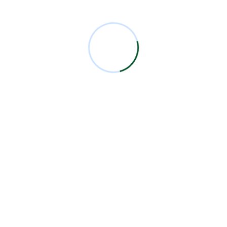
Comentarios Recientes
Miguel Bermejo
en
Acudir con un Cirujano
Certificado
Antonio García Rodríguez
en
Acudir con un
Cirujano Certificado
Miguel Bermejo
en
Acudir con un Cirujano
Certificado
Miguel Bermejo
en
Acudir con un Cirujano
Certificado
Alma Patricia Carrillo Ortega
en
Acudir con un
Cirujano Certificado