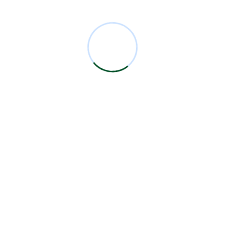
Comentarios Recientes
Miguel Bermejo
en
Acudir con un Cirujano
Certificado
Antonio García Rodríguez
en
Acudir con un
Cirujano Certificado
Miguel Bermejo
en
Acudir con un Cirujano
Certificado
Miguel Bermejo
en
Acudir con un Cirujano
Certificado
Alma Patricia Carrillo Ortega
en
Acudir con un
Cirujano Certificado