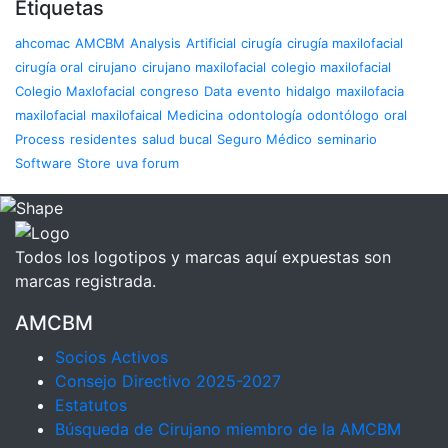
Etiquetas
ahcomac
AMCBM
Analysis
Artificial
cirugía
cirugía maxilofacial
cirugía oral
cirujano
cirujano maxilofacial
colegio maxilofacial
Colegio Maxlofacial
congreso
Data
evento
hidalgo
maxilofacia
maxilofacial
maxilofaical
Medicina
odontología
odontólogo
oral
Process
residentes
salud bucal
Seguro Médico
seminario
Software
Store
uva forum
Todos los logotipos y marcas aquí expuestas son
marcas registrada.
AMCBM
Socios Activos
Consejo Directivo 2025-2027
Estatutos
Búsqueda de Cirujano miembro de la AMCBM