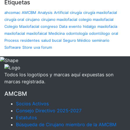
Etiquetas
ahcomac
AMCBM
Analysis
Artificial
cirugía
cirugía maxilofacial
cirugía oral
cirujano
cirujano maxilofacial
colegio maxilofacial
Colegio Maxlofacial
congreso
Data
evento
hidalgo
maxilofacia
maxilofacial
maxilofaical
Medicina
odontología
odontólogo
oral
Process
residentes
salud bucal
Seguro Médico
seminario
Software
Store
uva forum
Todos los logotipos y marcas aquí expuestas son
marcas registrada.
AMCBM
Socios Activos
Consejo Directivo 2025-2027
Estatutos
Búsqueda de Cirujano miembro de la AMCBM