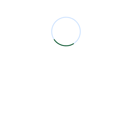
Comentarios Recientes
Miguel Bermejo
en
Acudir con un Cirujano
Certificado
Antonio García Rodríguez
en
Acudir con un
Cirujano Certificado
Miguel Bermejo
en
Acudir con un Cirujano
Certificado
Miguel Bermejo
en
Acudir con un Cirujano
Certificado
Alma Patricia Carrillo Ortega
en
Acudir con un
Cirujano Certificado