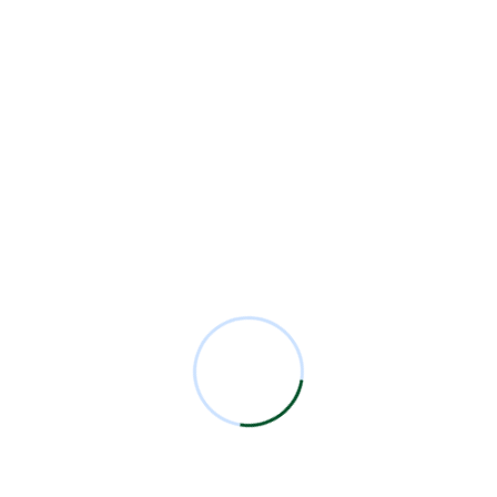
Residentes
23
Security
2
Sesiones Mensuales
71
Technology
1
Comentarios Recientes
Miguel Bermejo
en
Acudir con un Cirujano
Certificado
Antonio García Rodríguez
en
Acudir con un
Cirujano Certificado