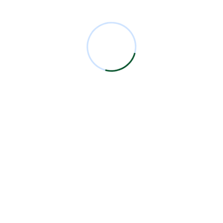
Comentarios Recientes
Miguel Bermejo
en
Acudir con un Cirujano
Certificado
Antonio García Rodríguez
en
Acudir con un
Cirujano Certificado
Miguel Bermejo
en
Acudir con un Cirujano
Certificado
Miguel Bermejo
en
Acudir con un Cirujano
Certificado
Alma Patricia Carrillo Ortega
en
Acudir con un
Cirujano Certificado