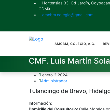
Hortensias 33, Cd Jardín, Coyoacán
CDMX
amcbm.colegio@gmail.com
AMCBM, COLEGIO, A.C.
REV
CMF. Luis Martín Sola
enero 2 2024
Administrador
Tulancingo de Bravo, Hidalg
Información:
Domicilio del Consultorio
: Calle Morelos or