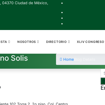
, 04370 Ciudad de México,
ISTA
NOSOTROS
DIRECTORIO
XLIV CONGRESO
no Solis
Home
Blog Details
o
E
iente 102 Torre 2, 2o piso, Col. Centro