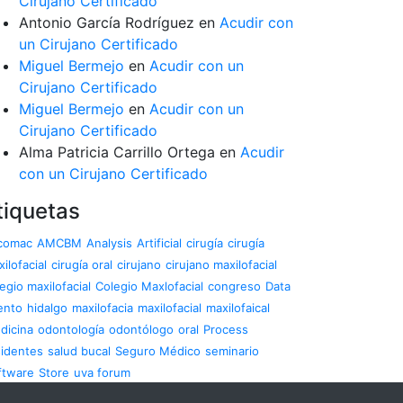
Cirujano Certificado
Antonio García Rodríguez
en
Acudir con
un Cirujano Certificado
Miguel Bermejo
en
Acudir con un
Cirujano Certificado
Miguel Bermejo
en
Acudir con un
Cirujano Certificado
Alma Patricia Carrillo Ortega
en
Acudir
con un Cirujano Certificado
tiquetas
comac
AMCBM
Analysis
Artificial
cirugía
cirugía
ilofacial
cirugía oral
cirujano
cirujano maxilofacial
egio maxilofacial
Colegio Maxlofacial
congreso
Data
ento
hidalgo
maxilofacia
maxilofacial
maxilofaical
dicina
odontología
odontólogo
oral
Process
sidentes
salud bucal
Seguro Médico
seminario
ftware
Store
uva forum