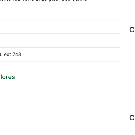
C
. ext 743
lores
C