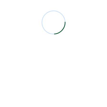
Comentarios Recientes
Miguel Bermejo
en
Acudir con un Cirujano
Certificado
Antonio García Rodríguez
en
Acudir con un
Cirujano Certificado
Miguel Bermejo
en
Acudir con un Cirujano
Certificado
Miguel Bermejo
en
Acudir con un Cirujano
Certificado
Alma Patricia Carrillo Ortega
en
Acudir con un
Cirujano Certificado