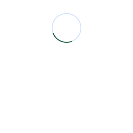
Comentarios Recientes
Miguel Bermejo
en
Acudir con un Cirujano
Certificado
Antonio García Rodríguez
en
Acudir con un
Cirujano Certificado
Miguel Bermejo
en
Acudir con un Cirujano
Certificado
Miguel Bermejo
en
Acudir con un Cirujano
Certificado
Alma Patricia Carrillo Ortega
en
Acudir con un
Cirujano Certificado