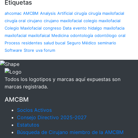
Etiquetas
ahcomac
AMCBM
Analysis
Artificial
cirugía
cirugía maxilofacial
cirugía oral
cirujano
cirujano maxilofacial
colegio maxilofacial
Colegio Maxlofacial
congreso
Data
evento
hidalgo
maxilofacia
maxilofacial
maxilofaical
Medicina
odontología
odontólogo
oral
Process
residentes
salud bucal
Seguro Médico
seminario
Software
Store
uva forum
Todos los logotipos y marcas aquí expuestas son
marcas registrada.
AMCBM
Socios Activos
Consejo Directivo 2025-2027
Estatutos
Búsqueda de Cirujano miembro de la AMCBM