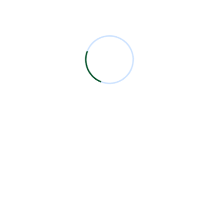
Comentarios Recientes
Miguel Bermejo
en
Acudir con un Cirujano
Certificado
Antonio García Rodríguez
en
Acudir con un
Cirujano Certificado
Miguel Bermejo
en
Acudir con un Cirujano
Certificado
Miguel Bermejo
en
Acudir con un Cirujano
Certificado
Alma Patricia Carrillo Ortega
en
Acudir con un