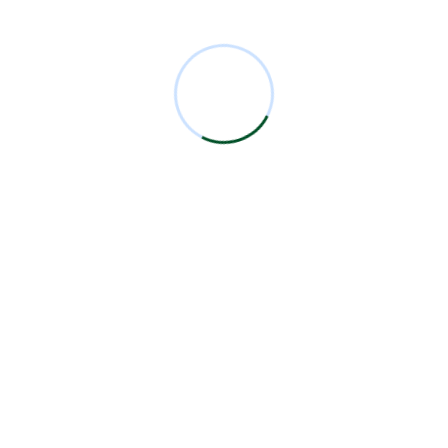
Comentarios Recientes
Miguel Bermejo
en
Acudir con un Cirujano
Certificado
Antonio García Rodríguez
en
Acudir con un
Cirujano Certificado
Miguel Bermejo
en
Acudir con un Cirujano
Certificado
Miguel Bermejo
en
Acudir con un Cirujano
Certificado
Alma Patricia Carrillo Ortega
en
Acudir con un
Cirujano Certificado