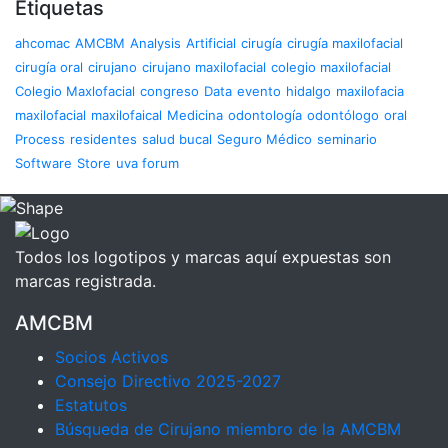
Etiquetas
ahcomac
AMCBM
Analysis
Artificial
cirugía
cirugía maxilofacial
cirugía oral
cirujano
cirujano maxilofacial
colegio maxilofacial
Colegio Maxlofacial
congreso
Data
evento
hidalgo
maxilofacia
maxilofacial
maxilofaical
Medicina
odontología
odontólogo
oral
Process
residentes
salud bucal
Seguro Médico
seminario
Software
Store
uva forum
Todos los logotipos y marcas aquí expuestas son
marcas registrada.
AMCBM
Socios Activos
Consejo Directivo 2025-2027
Estatutos
Búsqueda de Cirujano miembro de la AMCBM