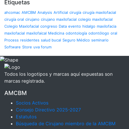
Etiquetas
ahcomac
AMCBM
Analysis
Artificial
cirugía
cirugía maxilofacial
cirugía oral
cirujano
cirujano maxilofacial
colegio maxilofacial
Colegio Maxlofacial
congreso
Data
evento
hidalgo
maxilofacia
maxilofacial
maxilofaical
Medicina
odontología
odontólogo
oral
Process
residentes
salud bucal
Seguro Médico
seminario
Software
Store
uva forum
Todos los logotipos y marcas aquí expuestas son
marcas registrada.
AMCBM
Socios Activos
Consejo Directivo 2025-2027
Estatutos
Búsqueda de Cirujano miembro de la AMCBM