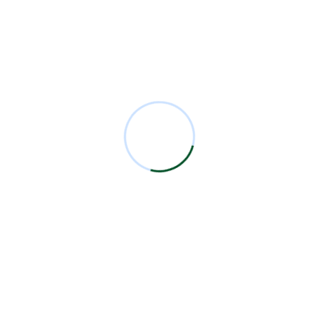
Security
2
Sesiones Mensuales
71
Technology
1
Comentarios Recientes
Miguel Bermejo
en
Acudir con un Cirujano
Certificado
Antonio García Rodríguez
en
Acudir con un
Cirujano Certificado
Miguel Bermejo
en
Acudir con un Cirujano