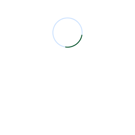
Comentarios Recientes
Miguel Bermejo
en
Acudir con un Cirujano
Certificado
Antonio García Rodríguez
en
Acudir con un
Cirujano Certificado
Miguel Bermejo
en
Acudir con un Cirujano
Certificado
Miguel Bermejo
en
Acudir con un Cirujano
Certificado
Alma Patricia Carrillo Ortega
en
Acudir con un
Cirujano Certificado