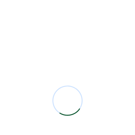
Residentes
23
Security
2
Sesiones Mensuales
71
Technology
1
Comentarios Recientes
Miguel Bermejo
en
Acudir con un Cirujano
Certificado
Antonio García Rodríguez
en
Acudir con un
Cirujano Certificado