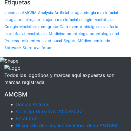
Etiquetas
ahcomac
AMCBM
Analysis
Artificial
cirugía
cirugía maxilofacial
cirugía oral
cirujano
cirujano maxilofacial
colegio maxilofacial
Colegio Maxlofacial
congreso
Data
evento
hidalgo
maxilofacia
maxilofacial
maxilofaical
Medicina
odontología
odontólogo
oral
Process
residentes
salud bucal
Seguro Médico
seminario
Software
Store
uva forum
Todos los logotipos y marcas aquí expuestas son
marcas registrada.
AMCBM
Socios Activos
Consejo Directivo 2025-2027
Estatutos
Búsqueda de Cirujano miembro de la AMCBM