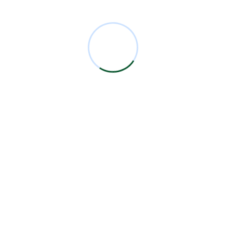
Comentarios Recientes
Miguel Bermejo
en
Acudir con un Cirujano
Certificado
Antonio García Rodríguez
en
Acudir con un
Cirujano Certificado
Miguel Bermejo
en
Acudir con un Cirujano
Certificado
Miguel Bermejo
en
Acudir con un Cirujano
Certificado
Alma Patricia Carrillo Ortega
en
Acudir con un
Cirujano Certificado