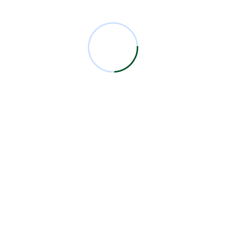
Comentarios Recientes
Miguel Bermejo
en
Acudir con un Cirujano
Certificado
Antonio García Rodríguez
en
Acudir con un
Cirujano Certificado
Miguel Bermejo
en
Acudir con un Cirujano
Certificado
Miguel Bermejo
en
Acudir con un Cirujano
Certificado
Alma Patricia Carrillo Ortega
en
Acudir con un
Cirujano Certificado