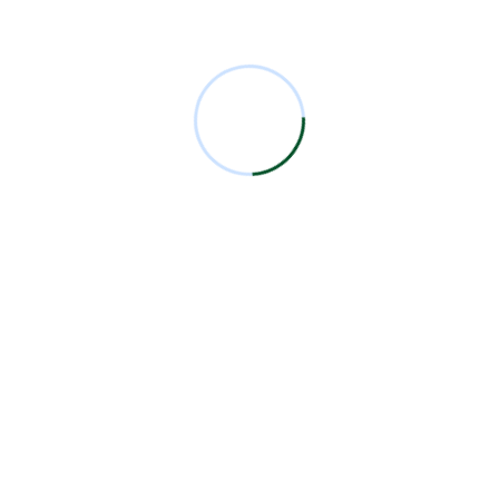
Comentarios Recientes
Miguel Bermejo
en
Acudir con un Cirujano
Certificado
Antonio García Rodríguez
en
Acudir con un
Cirujano Certificado
Miguel Bermejo
en
Acudir con un Cirujano
Certificado
Miguel Bermejo
en
Acudir con un Cirujano
Certificado
Alma Patricia Carrillo Ortega
en
Acudir con un
Cirujano Certificado