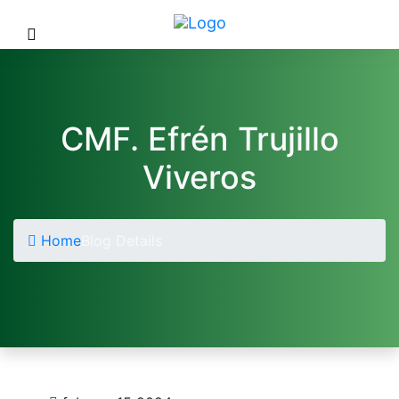
CMF. Efrén Trujillo
Viveros
Home
Blog Details