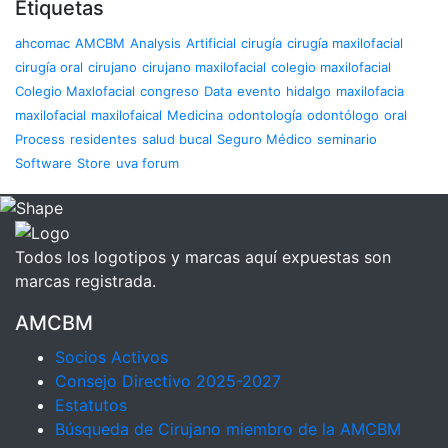
Etiquetas
ahcomac
AMCBM
Analysis
Artificial
cirugía
cirugía maxilofacial
cirugía oral
cirujano
cirujano maxilofacial
colegio maxilofacial
Colegio Maxlofacial
congreso
Data
evento
hidalgo
maxilofacia
maxilofacial
maxilofaical
Medicina
odontología
odontólogo
oral
Process
residentes
salud bucal
Seguro Médico
seminario
Software
Store
uva forum
Todos los logotipos y marcas aquí expuestas son
marcas registrada.
AMCBM
Socios Activos
Consejo Directivo 2025-2027
Estatutos
Búsqueda de Cirujano miembro de la AMCBM