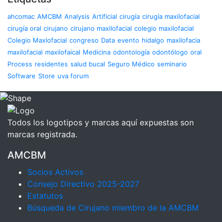
ahcomac
AMCBM
Analysis
Artificial
cirugía
cirugía maxilofacial
cirugía oral
cirujano
cirujano maxilofacial
colegio maxilofacial
Colegio Maxlofacial
congreso
Data
evento
hidalgo
maxilofacia
maxilofacial
maxilofaical
Medicina
odontología
odontólogo
oral
Process
residentes
salud bucal
Seguro Médico
seminario
Software
Store
uva forum
Todos los logotipos y marcas aquí expuestas son
marcas registrada.
AMCBM
Socios Activos
Consejo Directivo 2025-2027
Estatutos
Búsqueda de Cirujano miembro de la AMCBM